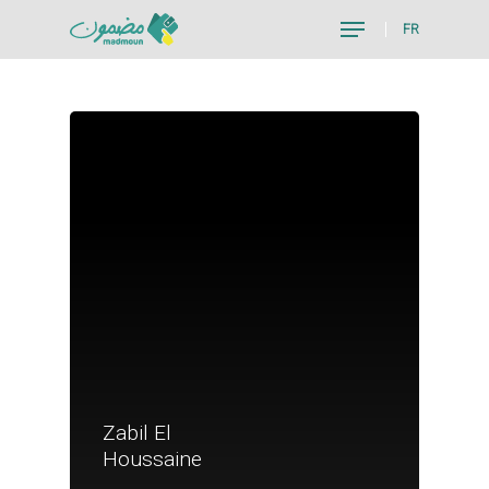
FR
Hit enter to search or ESC to close
Zabil El
Je suis un particu
Houssaine