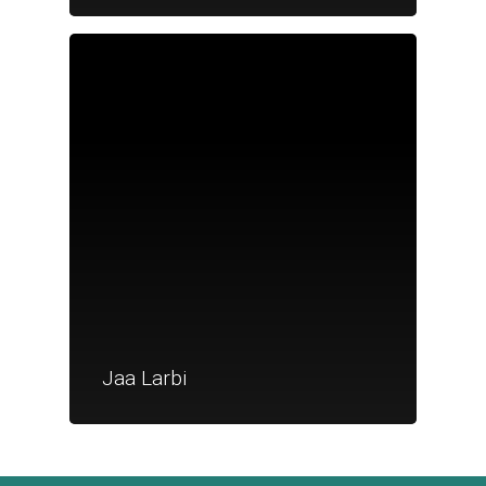
Je suis un
commerçant
Trouver un point
vente
Nouveautés
Jaa Larbi