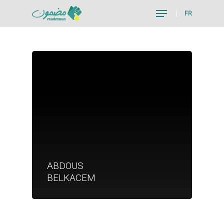
FR
Hit enter to search or ESC to close
Je suis un particu
ABDOUS
Je suis un
BELKACEM
commerçant
Trouver un point