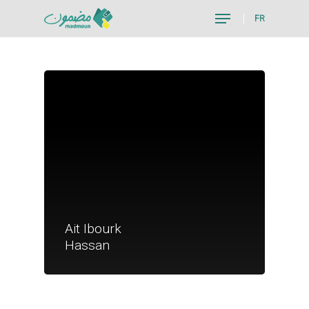
FR
Hit enter to search or ESC to close
Je suis un particu
Ait Ibourk
Je suis un
Hassan
commerçant
Trouver un point