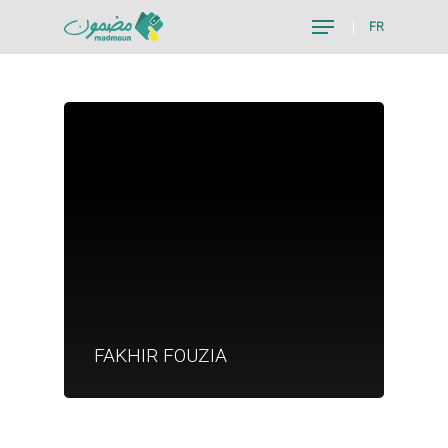
FR
Hit enter to search or ESC to close
Je suis un particu
Je suis un
FAKHIR FOUZIA
commerçant
Trouver un point