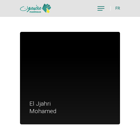
FR
Hit enter to search or ESC to close
Je suis un particu
El Jjahri
Je suis un
Mohamed
commerçant
Trouver un point