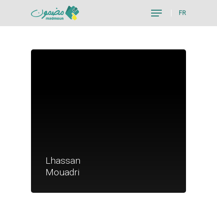
FR
Hit enter to search or ESC to close
Je suis un particu
Lhassan
Je suis un
Mouadri
commerçant
Trouver un point