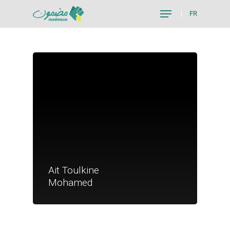
FR
Hit enter to search or ESC to close
Je suis un particu
Ait Toulkine
Je suis un
Mohamed
commerçant
Trouver un point