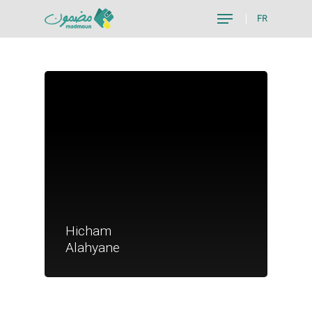
FR
Hit enter to search or ESC to close
Je suis un particu
Hicham
Je suis un
Alahyane
commerçant
Trouver un point