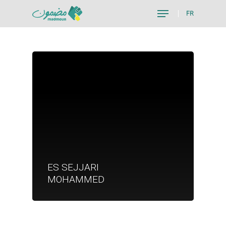
FR
Hit enter to search or ESC to close
Je suis un particu
ES SEJJARI
Je suis un
MOHAMMED
commerçant
Trouver un point