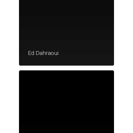
Ed Dahraoui
Je suis un particu
Je suis un
commerçant
Trouver un point
vente