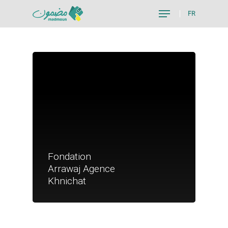
FR
Hit enter to search or ESC to close
Fondation
Je suis un particu
Arrawaj Agence
Je suis un
Khnichat
commerçant
Trouver un point