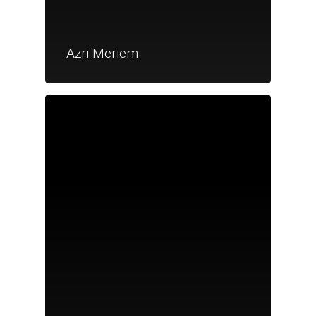
Azri Meriem
Je suis un particu
Je suis un
commerçant
Trouver un point
vente
Nouveautés