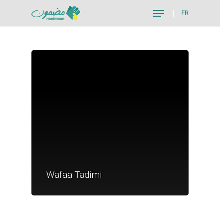
FR
Hit enter to search or ESC to close
Je suis un particu
Je suis un
Wafaa Tadimi
commerçant
Trouver un point