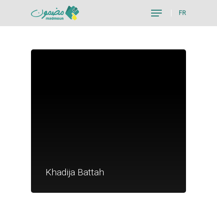
FR
Hit enter to search or ESC to close
Je suis un particu
Je suis un
Khadija Battah
commerçant
Trouver un point