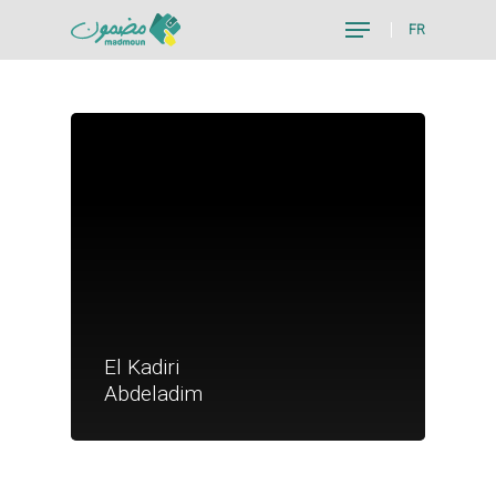
FR
Hit enter to search or ESC to close
Je suis un particu
El Kadiri
Je suis un
Abdeladim
commerçant
Trouver un point