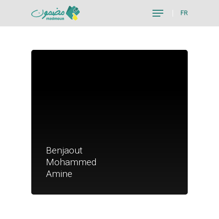
FR
Hit enter to search or ESC to close
Benjaout
Je suis un particu
Mohammed
Je suis un
Amine
commerçant
Trouver un point