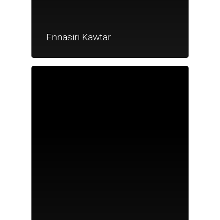
Ennasiri Kawtar
Je suis un particu
Je suis un
commerçant
Trouver un point
vente
Nouveautés