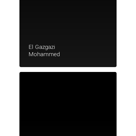
El Gazgazi
Mohammed
Je suis un particu
Je suis un
commerçant
Trouver un point
vente