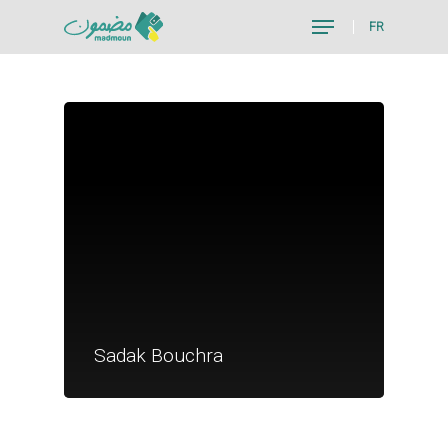
FR
Hit enter to search or ESC to close
Je suis un particu
Je suis un
Sadak Bouchra
commerçant
Trouver un point