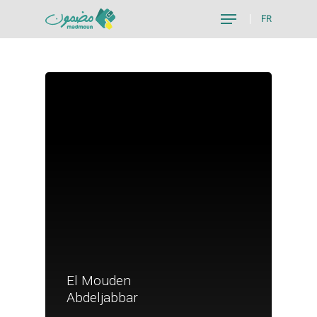
FR
Hit enter to search or ESC to close
El Mouden
Je suis un particu
Abdeljabbar