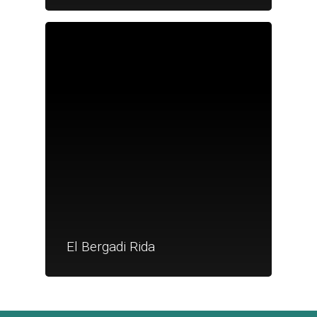
Je suis un
commerçant
Trouver un point
vente
Nouveautés
El Bergadi Rida