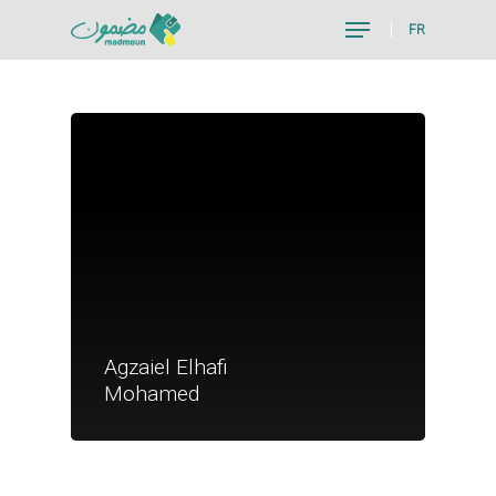
FR
Hit enter to search or ESC to close
Je suis un particu
Agzaiel Elhafi
Je suis un
Mohamed
commerçant
Trouver un point