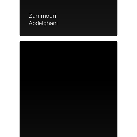
Zammouri
Abdelghani
Je suis un particu
Je suis un
commerçant
Trouver un point
vente
Nouveautés