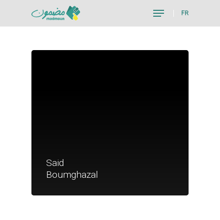
FR
Hit enter to search or ESC to close
Je suis un particu
Said
Je suis un
Boumghazal
commerçant
Trouver un point