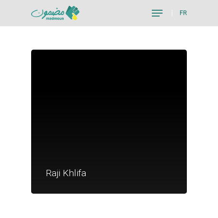
FR
Hit enter to search or ESC to close
Je suis un particu
Je suis un
Raji Khlifa
commerçant
Trouver un point