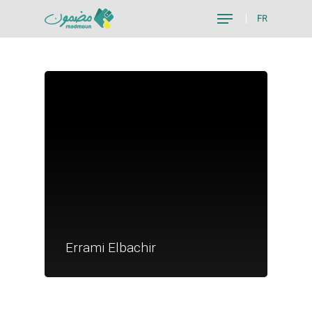
FR
Hit enter to search or ESC to close
Je suis un particu
Je suis un
Errami Elbachir
commerçant
Trouver un point