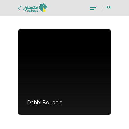
FR
Hit enter to search or ESC to close
Je suis un particu
Je suis un
Dahbi Bouabid
commerçant
Trouver un point