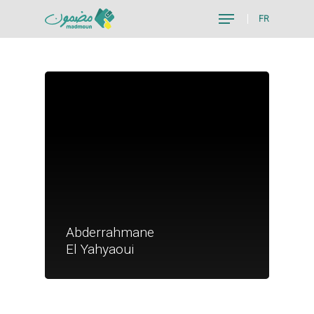
FR
Hit enter to search or ESC to close
Je suis un particu
Abderrahmane
Je suis un
El Yahyaoui
commerçant
Trouver un point