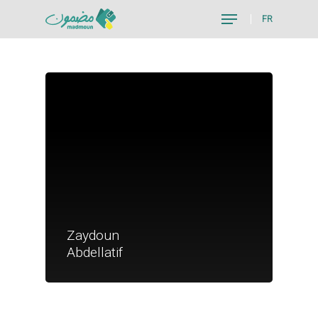
FR
Hit enter to search or ESC to close
Je suis un particu
Zaydoun
Je suis un
Abdellatif
commerçant
Trouver un point