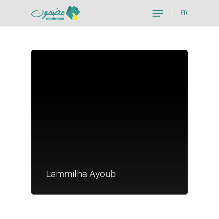
FR
Hit enter to search or ESC to close
Je suis un particu
Je suis un
Lammilha Ayoub
commerçant
Trouver un point