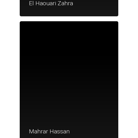
El Haouari Zahra
Je suis un particu
Je suis un
commerçant
Trouver un point
vente
Nouveautés
Mahrar Hassan