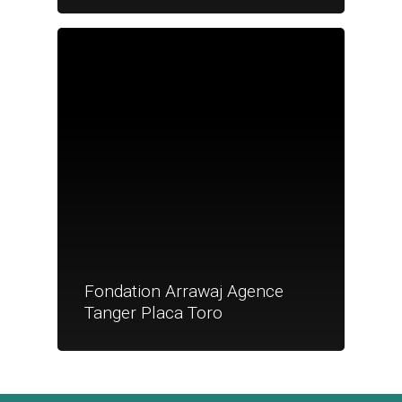
Je suis un
commerçant
Trouver un point
vente
Nouveautés
Fondation Arrawaj Agence
Tanger Placa Toro