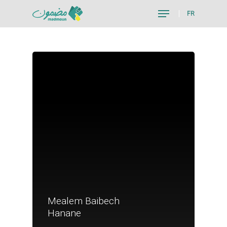
FR
Hit enter to search or ESC to close
Mealem Baibech
Je suis un particu
Hanane