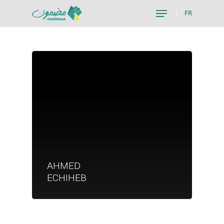
FR
Hit enter to search or ESC to close
Je suis un particu
AHMED
Je suis un
ECHIHEB
commerçant
Trouver un point