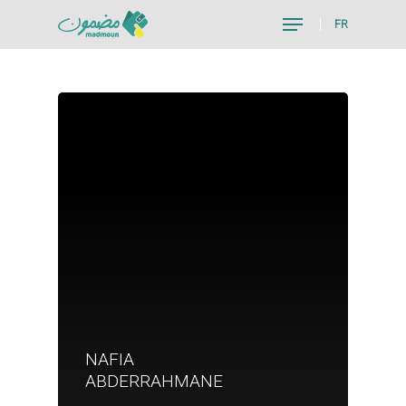
FR
Hit enter to search or ESC to close
NAFIA
Je suis un particu
ABDERRAHMANE