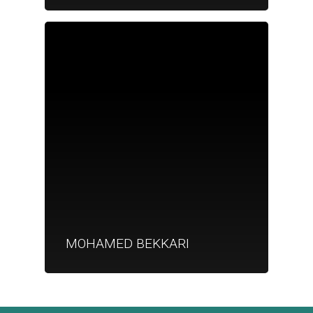
Je suis un
commerçant
Trouver un point
vente
Nouveautés
MOHAMED BEKKARI