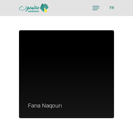
FR
Hit enter to search or ESC to close
Je suis un particu
Je suis un
Fana Naqouri
commerçant
Trouver un point