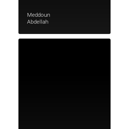
Meddoun
Abdellah
Je suis un particu
Je suis un
commerçant
Trouver un point
vente
Nouveautés