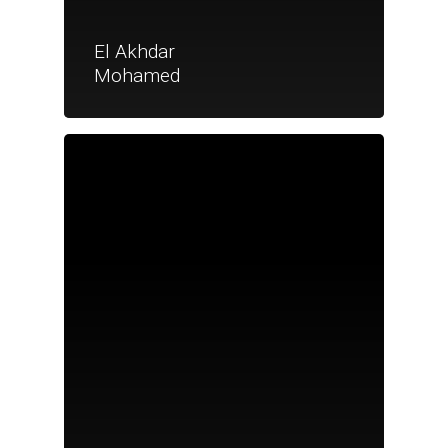
El Akhdar
Mohamed
Je suis un particu
Je suis un
commerçant
Trouver un point
vente
Nouveautés