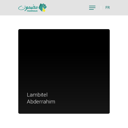
FR
Hit enter to search or ESC to close
Je suis un particu
Lambitel
Je suis un
Abderrahim
commerçant
Trouver un point