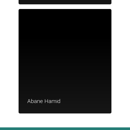
Je suis un
commerçant
Trouver un point
vente
Nouveautés
Abane Hamid