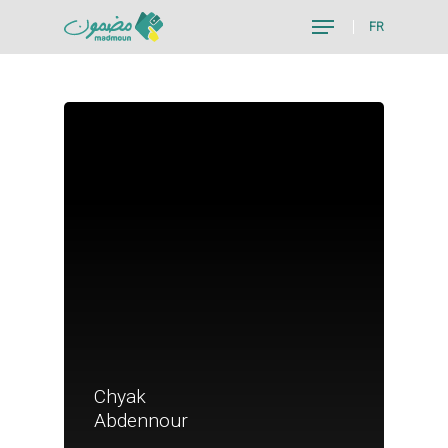
FR
Hit enter to search or ESC to close
Chyak
Je suis un particu
Abdennour