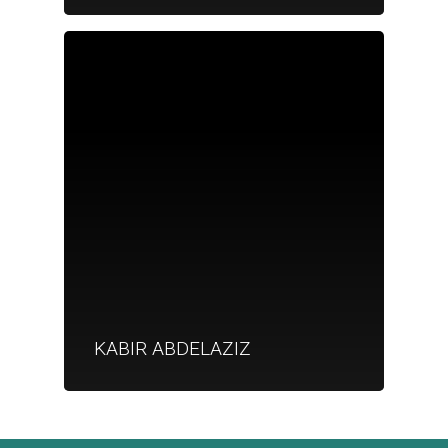
Je suis un
commerçant
Trouver un point
vente
Nouveautés
KABIR ABDELAZIZ