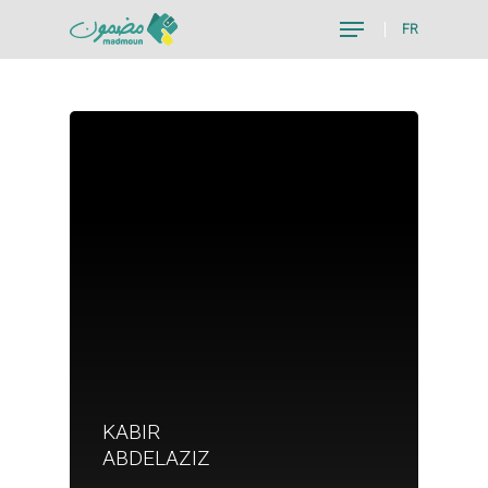
FR
Hit enter to search or ESC to close
KABIR
Je suis un particu
ABDELAZIZ