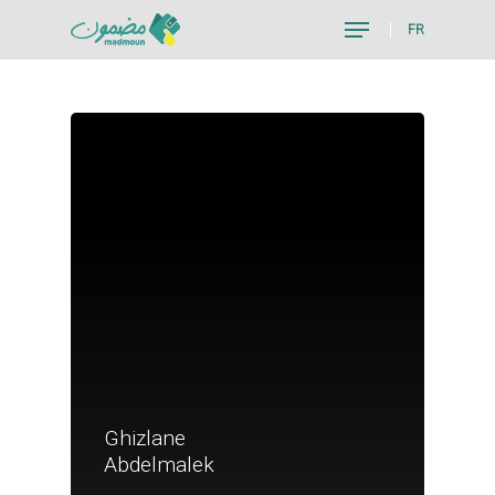
FR
Hit enter to search or ESC to close
Ghizlane
Je suis un particu
Abdelmalek