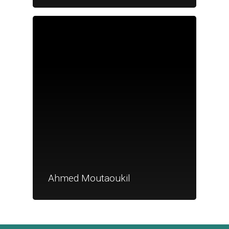
Je suis un
commerçant
Trouver un point
vente
Nouveautés
Ahmed Moutaoukil