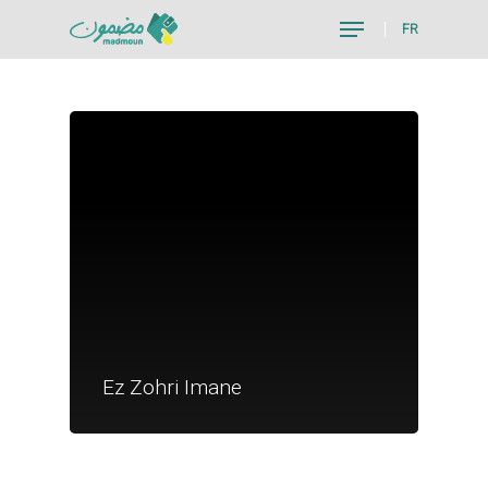
FR
Hit enter to search or ESC to close
Je suis un particu
Je suis un
Ez Zohri Imane
commerçant
Trouver un point