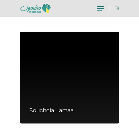
FR
Hit enter to search or ESC to close
Je suis un particu
Je suis un
Bouchoia Jamaa
commerçant
Trouver un point