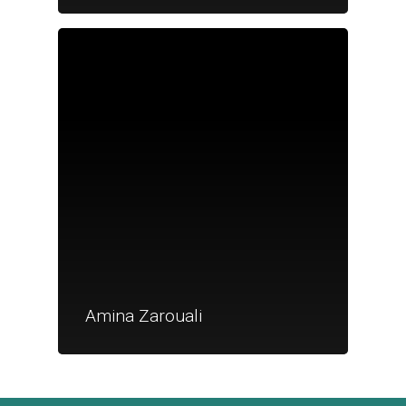
Je suis un
commerçant
Trouver un point
vente
Nouveautés
Amina Zarouali