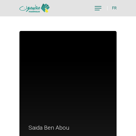
FR
Hit enter to search or ESC to close
Je suis un particu
Saida Ben Abou