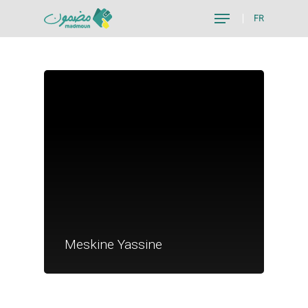
FR
Hit enter to search or ESC to close
Je suis un particu
Je suis un
Meskine Yassine
commerçant
Trouver un point