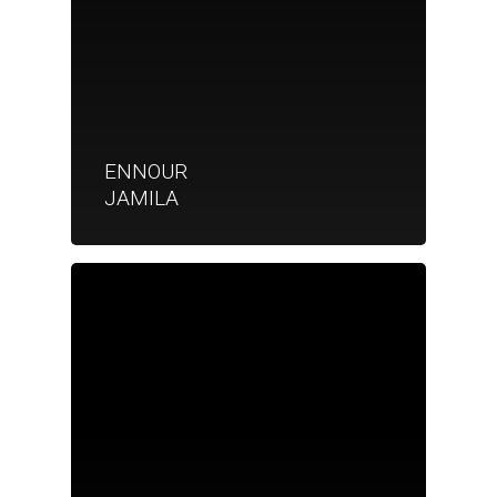
ENNOUR
JAMILA
Je suis un particu
Je suis un
commerçant
Trouver un point
vente