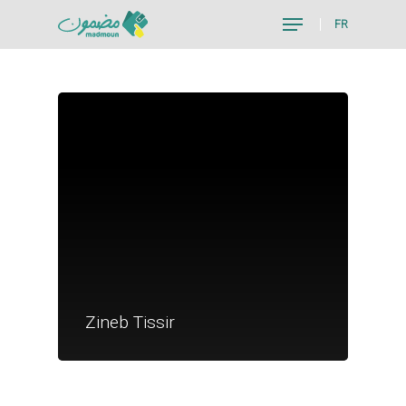
FR
Hit enter to search or ESC to close
Je suis un particu
Je suis un
Zineb Tissir
commerçant
Trouver un point