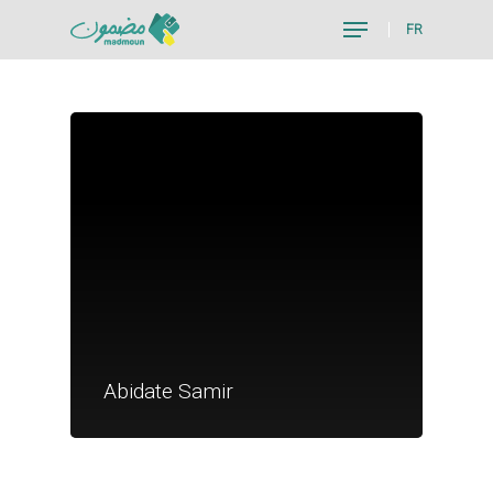
FR
Hit enter to search or ESC to close
Je suis un particu
Je suis un
Abidate Samir
commerçant
Trouver un point