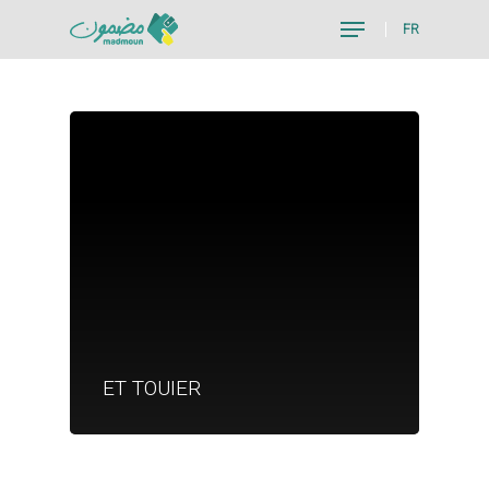
FR
Hit enter to search or ESC to close
Je suis un particu
Je suis un
ET TOUIER
commerçant
Trouver un point