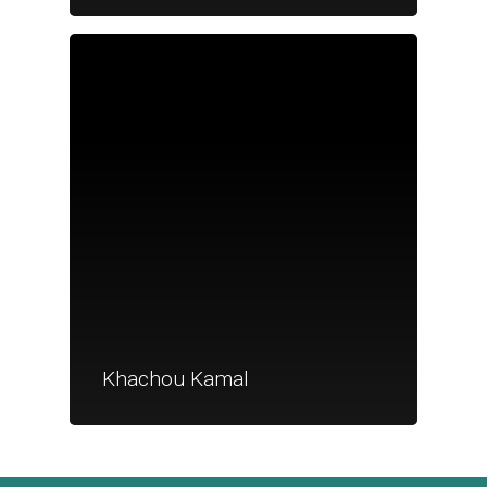
Je suis un
commerçant
Trouver un point
vente
Nouveautés
Khachou Kamal