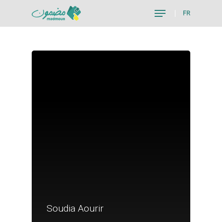
FR
Hit enter to search or ESC to close
Je suis un particu
Soudia Aourir