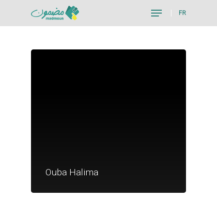
FR
Hit enter to search or ESC to close
Je suis un particu
Je suis un
Ouba Halima
commerçant
Trouver un point